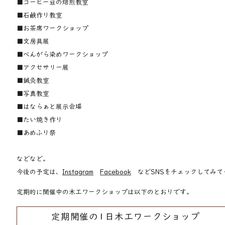
■コーヒー豆の焙煎教室
■石鹸作り教室
■お茶席ワークショップ
■文房具展
■べんがら染めワークショップ
■アクセサリー展
​■鍼灸教室
■写真教室
■はならぁと展示会場
■たい焼き作り
■あめふり祭​
などなど。
​今後の予定は、
Instagram
Facebook
などSNSをチェックしてみて
定期的に開催中の木工ワークショップは以下のとおりです。
定期開催の1日木工ワークショップ